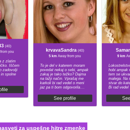
33
(40)
krvavaSandra
Sama
(40)
from you
5 km
Away from you
9 km
Aw
 z zlatim
pičko. Iščem
To je del v katerem moram
Lokostrelstv
 zadovolji
povedat nekaj o sebi, ampak
hobi ampak m
 in spolne
zakaj je tako težko? Dajma
tem se ukva
na lažji način. Vprašaj me
malega. Na s
karkoli bi rad vedel o meni
stvar do kat
jaz pa ti bom odgovorila....
Bi rad vedel
file
See profile
See
i nasveti za uspešne hitre zmenke