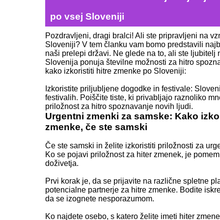
po vsej Sloveniji
Pozdravljeni, dragi bralci! Ali ste pripravljeni na 
Sloveniji? V tem članku vam bomo predstavili naj
naši prelepi državi. Ne glede na to, ali ste ljubitelj
Slovenija ponuja številne možnosti za hitro spozna
kako izkoristiti hitre zmenke po Sloveniji:
Izkoristite priljubljene dogodke in festivale: Slove
festivalih. Poiščite tiste, ki privabljajo raznoliko m
priložnost za hitro spoznavanje novih ljudi.
Urgentni zmenki za samske: Kako izkori
zmenke, če ste samski
Če ste samski in želite izkoristiti priložnosti za 
Ko se pojavi priložnost za hiter zmenek, je pomemb
doživetja.
Prvi korak je, da se prijavite na različne spletne 
potencialne partnerje za hitre zmenke. Bodite iskr
da se izognete nesporazumom.
Ko najdete osebo, s katero želite imeti hiter zmen