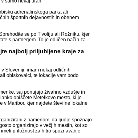
vo v samo nekaj urah.
 obisku adrenalinskega parka ali
ičnih športnih dejavnostih in obenem
Sprehodite se po Tivoliju ali Rožniku, kjer
vate s partnerjem. To je odličen način za
e najbolj priljubljene kraje za
e v Sloveniji, imam nekaj odličnih
ali obiskovalci, te lokacije vam bodo
e zmenke, saj ponujajo živahno vzdušje in
 lahko obiščete Metelkovo mesto, ki je
te v Maribor, kjer najdete številne lokalne
rganizirani z namenom, da ljudje spoznajo
gosto organizirajo v večjih mestih, kot so
 imeli priložnost za hitro spoznavanje