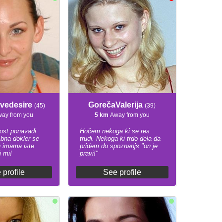
ivedesire
GorečaValerija
(45)
(39)
ay from you
5 km
Away from you
rost ponavadi
Hočem nekoga ki se res
bna dokler se
trudi. Nekoga ki trdo dela da
 imama iste
pridem do spoznanjs "on je
i mi!
pravi!"
 profile
See profile