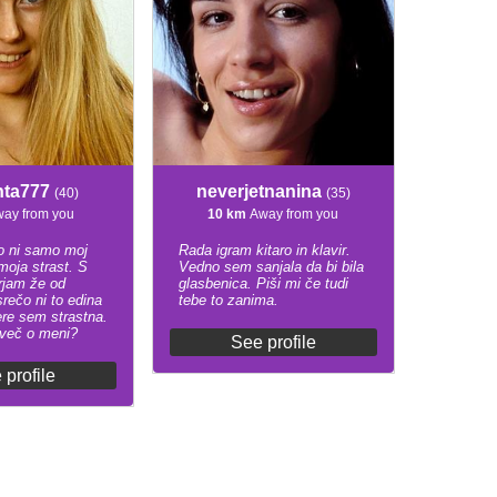
nta777
neverjetnanina
(40)
(35)
ay from you
10 km
Away from you
o ni samo moj
Rada igram kitaro in klavir.
oja strast. S
Vedno sem sanjala da bi bila
rjam že od
glasbenica. Piši mi če tudi
rečo ni to edina
tebe to zanima.
ere sem strastna.
 več o meni?
See profile
 profile