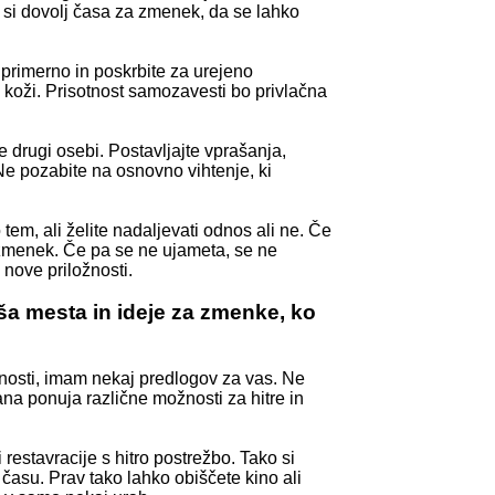
e si dovolj časa za zmenek, da se lahko
 primerno in poskrbite za urejeno
i koži. Prisotnost samozavesti bo privlačna
e drugi osebi. Postavljajte vprašanja,
 Ne pozabite na osnovno vihtenje, ki
em, ali želite nadaljevati odnos ali ne. Če
i zmenek. Če pa se ne ujameta, se ne
nove priložnosti.
jša mesta in ideje za zmenke, ko
jnosti, imam nekaj predlogov za vas. Ne
jana ponuja različne možnosti za hitre in
restavracije s hitro postrežbo. Tako si
 času. Prav tako lahko obiščete kino ali