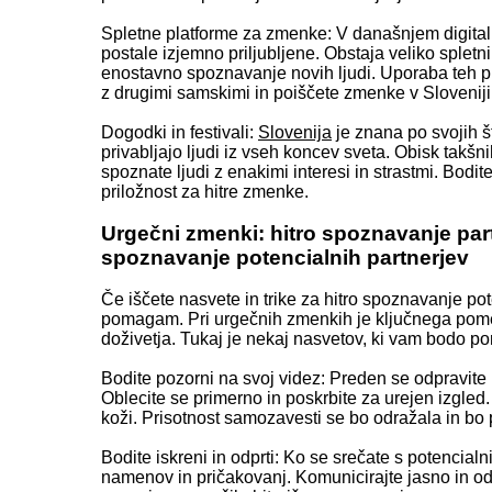
Spletne platforme za zmenke: V današnjem digita
postale izjemno priljubljene. Obstaja veliko spletnih
enostavno spoznavanje novih ljudi. Uporaba teh 
z drugimi samskimi in poiščete zmenke v Sloveniji
Dogodki in festivali:
Slovenija
je znana po svojih št
privabljajo ljudi iz vseh koncev sveta. Obisk tak
spoznate ljudi z enakimi interesi in strastmi. Bodit
priložnost za hitre zmenke.
Urgečni zmenki: hitro spoznavanje partne
spoznavanje potencialnih partnerjev
Če iščete nasvete in trike za hitro spoznavanje po
pomagam. Pri urgečnih zmenkih je ključnega pome
doživetja. Tukaj je nekaj nasvetov, ki vam bodo po
Bodite pozorni na svoj videz: Preden se odpravite 
Oblecite se primerno in poskrbite za urejen izgled.
koži. Prisotnost samozavesti se bo odražala in bo 
Bodite iskreni in odprti: Ko se srečate s potencialn
namenov in pričakovanj. Komunicirajte jasno in o