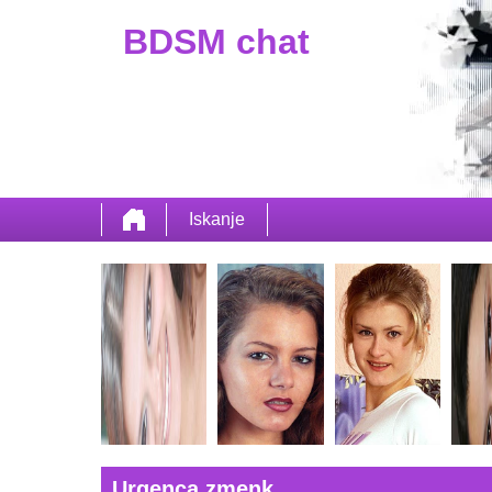
BDSM chat
Iskanje
Urgenca zmenk