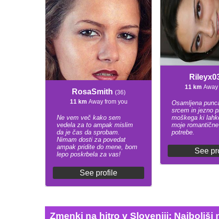
Rileyx0
11 km
Away 
RosaSmith
(36)
11 km
Away from you
Osamljena punca
srcem in jezno 
Ne vem več kako sem
moškega ki lahko
vedela za to ampak mislim
moje romantične
da je čas da sprobam.
potrebe.
Nimam dosti za povedat
ampak pridite do mene, bom
See pro
lepo poskrbela za vas!
See profile
Zmenki na hitro v Sloveniji: Najboljš