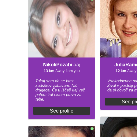
NikoliPozabi
JuliaRa
(43)
13 km
Away from you
12 km
Away 
Tukaj sem da se brez
Vsakodnevna pu
zadržkov zabavam. Nič
Žival v postelji 
drugega. Če ti iščeš kaj več
da si dovolj za 
potem žal nisem prava za
tebe.
See pro
See profile