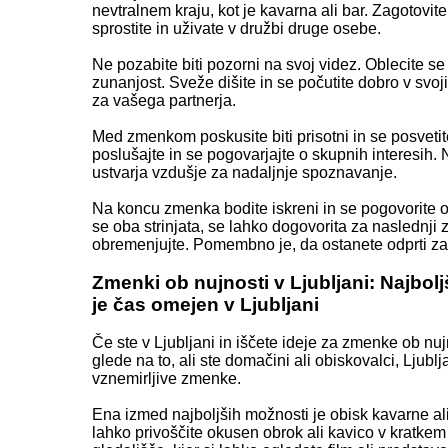
nevtralnem kraju, kot je kavarna ali bar. Zagotovit
sprostite in uživate v družbi druge osebe.
Ne pozabite biti pozorni na svoj videz. Oblecite se
zunanjost. Sveže dišite in se počutite dobro v svoj
za vašega partnerja.
Med zmenkom poskusite biti prisotni in se posvetit
poslušajte in se pogovarjajte o skupnih interesih.
ustvarja vzdušje za nadaljnje spoznavanje.
Na koncu zmenka bodite iskreni in se pogovorite o t
se oba strinjata, se lahko dogovorita za naslednj
obremenjujte. Pomembno je, da ostanete odprti za 
Zmenki ob nujnosti v Ljubljani: Najbol
je čas omejen v Ljubljani
Če ste v Ljubljani in iščete ideje za zmenke ob nu
glede na to, ali ste domačini ali obiskovalci, Ljubl
vznemirljive zmenke.
Ena izmed najboljših možnosti je obisk kavarne ali 
lahko privoščite okusen obrok ali kavico v kratkem