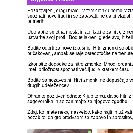
Pozdravljeni, dragi bralci! V tem članku bomo razisk
spoznati nove ljudi in se zabavati, ne da bi vlagal
primerih:
Uporabite spletna mesta in aplikacije za hitre zmen
ustvarite svoj profil. Bodite iskreni glede svojih 
Bodite odprti za nove izkušnje: Hitri zmenki so obi
pričakovanj, ampak se raje osredotočite na trenutek
Izkoristite dogodke za hitre zmenke: Mnogi organ
imeli priložnost spoznati več ljudi v kratkem času.
Bodite samozavestni: Hitri zmenki ne dopuščajo ve
drugih udeležencev.
Ohranite pozitiven odnos: Kljub temu, da so hitri z
sogovornika in se zanimajte za njegove zgodbe.
Zdaj, ko imate nekaj nasvetov, kako najti in uživat
pozabite, da gre predvsem za zabavo in sprostitev, z