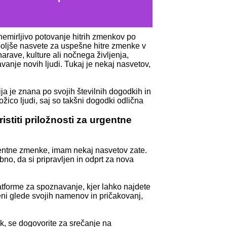
vznemirljivo potovanje hitrih zmenkov po
boljše nasvete za uspešne hitre zmenke v
 narave, kulture ali nočnega življenja,
vanje novih ljudi. Tukaj je nekaj nasvetov,
nija je znana po svojih številnih dogodkih in
nožico ljudi, saj so takšni dogodki odlična
stiti priložnosti za urgentne
urgentne zmenke, imam nekaj nasvetov zate.
no, da si pripravljen in odprt za nova
platforme za spoznavanje, kjer lahko najdete
eni glede svojih namenov in pričakovanj,
ek, se dogovorite za srečanje na