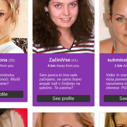
mona
ZačiniVse
submiss
(35)
(41)
from you
4 km
Away from you
1 km
Aw
stolovka.
Sem punca ki ima rada
Videz in sta
ponoči. Misliš
začinjeno, ne samo hrano
nista pomem
mene?
ampak tudi v življenju na
razumema in
splošno. Te zanima?
interese. Piš
file
See profile
See