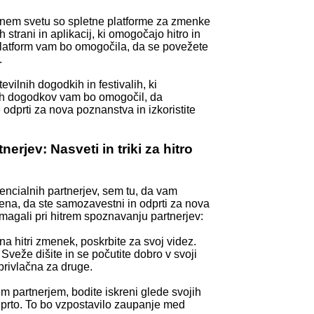
lnem svetu so spletne platforme za zmenke
 strani in aplikacij, ki omogočajo hitro in
platform vam bo omogočila, da se povežete
.
evilnih dogodkih in festivalih, ki
šnih dogodkov vam bo omogočil, da
e odprti za nova poznanstva in izkoristite
rjev: Nasveti in triki za hitro
tencialnih partnerjev, sem tu, da vam
na, da ste samozavestni in odprti za nova
magali pri hitrem spoznavanju partnerjev:
na hitri zmenek, poskrbite za svoj videz.
 Sveže dišite in se počutite dobro v svoji
privlačna za druge.
im partnerjem, bodite iskreni glede svojih
dprto. To bo vzpostavilo zaupanje med