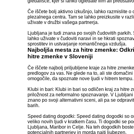
gledališče, kjer si lahko ogledate film ali predsta
Če iščete bolj aktivno izkušnjo, lahko razmislite o
plezalnega centra. Tam se lahko preizkusite v razl
uživate v družbi vašega partnerja.
Ljubljana je tudi znana po svojih čudovitih parkih. 
lahko uživate v čudoviti naravi in se hkrati spozna
sprostitev in ustvarjanje romantičnega vzdušja.
Najboljša mesta za hitre zmenke: Odkrijt
hitre zmenke v Sloveniji
Če iščete najbolj priljubljene kraje za hitre zmenk
predlogov za vas. Ne glede na to, ali ste domačini 
omogočile, da spoznate nove ljudi v hitrem tempu.
Klubi in bari: Klubi in bari so odličen kraj za hitr
priložnost za neformalno spoznavanje. V Ljubljani
znano po svoji alternativni sceni, ali pa se odpravi
barih.
Speed dating dogodki: Speed dating dogodki so o
veliko novih ljudi v kratkem času. Ti dogodki se po
Ljubljana, Maribor in Celje. Na teh dogodkih boste
potencialnih partnerjev in morda najti ljubezen.