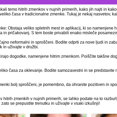
ali temo hitrih zmenkov v nujnih primerih, kako jih najti in kako 
i veliko časa v tradicionalne zmenke. Tukaj je nekaj nasvetov, ka
ke: Obstaja veliko spletnih mest in aplikacij, ki so namenjene h
želja in pričakovanj. S tem boste privabili enako misleče posamezn
čajno neformalni in sproščeni. Bodite odprti za nove ljudi in za
 in uživajte v družbi.
izirajo dogodke, namenjene hitrim zmenkom. Poiščite takšne do
liko časa za oklevanje. Bodite samozavestni in se predstavite n
menki bolj sproščeni, je pomembno, da ohranite pozitiven in spoš
i v hitrih zmenkih v nujnih primerih, se lahko podate na to razbu
ato se prepustite trenutku in uživajte v vsaki izkušnji!