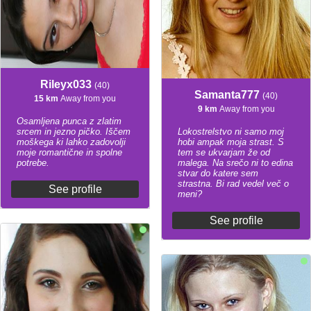
Rileyx033
(40)
Samanta777
(40)
15 km
Away from you
9 km
Away from you
Osamljena punca z zlatim
srcem in jezno pičko. Iščem
Lokostrelstvo ni samo moj
moškega ki lahko zadovolji
hobi ampak moja strast. S
moje romantične in spolne
tem se ukvarjam že od
potrebe.
malega. Na srečo ni to edina
stvar do katere sem
strastna. Bi rad vedel več o
See profile
meni?
See profile