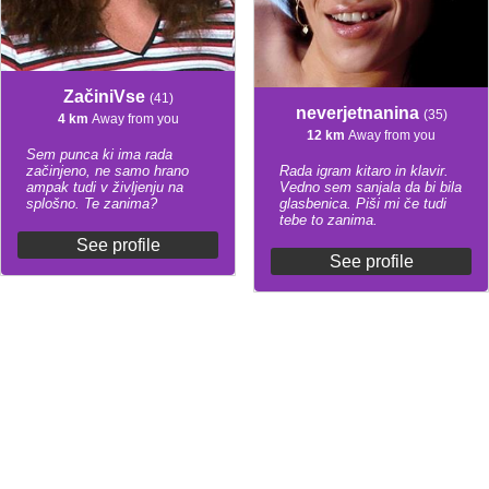
ZačiniVse
(41)
neverjetnanina
(35)
4 km
Away from you
12 km
Away from you
Sem punca ki ima rada
začinjeno, ne samo hrano
Rada igram kitaro in klavir.
ampak tudi v življenju na
Vedno sem sanjala da bi bila
splošno. Te zanima?
glasbenica. Piši mi če tudi
tebe to zanima.
See profile
See profile