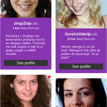
zingyZoja
(35)
1 km
Away from you
GorečaValerija
(39)
Kot borka v življenju me
13 km
Away from you
avtomatsko privlačijo tisti ki
ne obupajo zlahka. Privlačijo
me tudi sanjači in taki ki si
Hočem nekoga ki se res
upajo sanjati o velikih
trudi. Nekoga ki trdo dela da
stvareh.
pridem do spoznanjs "on je
pravi!"
See profile
See profile