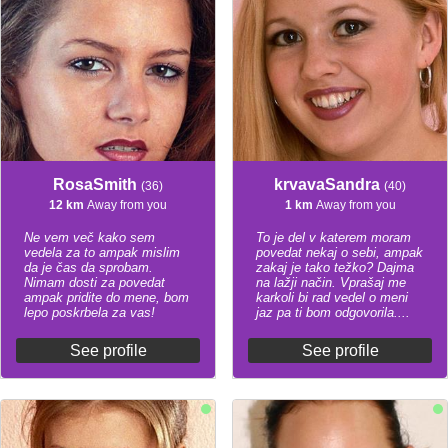
RosaSmith
krvavaSandra
(36)
(40)
12 km
Away from you
1 km
Away from you
Ne vem več kako sem
To je del v katerem moram
vedela za to ampak mislim
povedat nekaj o sebi, ampak
da je čas da sprobam.
zakaj je tako težko? Dajma
Nimam dosti za povedat
na lažji način. Vprašaj me
ampak pridite do mene, bom
karkoli bi rad vedel o meni
lepo poskrbela za vas!
jaz pa ti bom odgovorila....
See profile
See profile