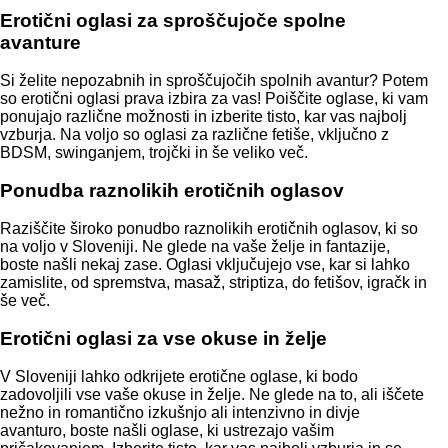
Erotični oglasi za sproščujoče spolne
avanture
Si želite nepozabnih in sproščujočih spolnih avantur? Potem
so erotični oglasi prava izbira za vas! Poiščite oglase, ki vam
ponujajo različne možnosti in izberite tisto, kar vas najbolj
vzburja. Na voljo so oglasi za različne fetiše, vključno z
BDSM, swinganjem, trojčki in še veliko več.
Ponudba raznolikih erotičnih oglasov
Raziščite široko ponudbo raznolikih erotičnih oglasov, ki so
na voljo v Sloveniji. Ne glede na vaše želje in fantazije,
boste našli nekaj zase. Oglasi vključujejo vse, kar si lahko
zamislite, od spremstva, masaž, striptiza, do fetišov, igračk in
še več.
Erotični oglasi za vse okuse in želje
V Sloveniji lahko odkrijete erotične oglase, ki bodo
zadovoljili vse vaše okuse in želje. Ne glede na to, ali iščete
nežno in romantično izkušnjo ali intenzivno in divje
avanturo, boste našli oglase, ki ustrezajo vašim