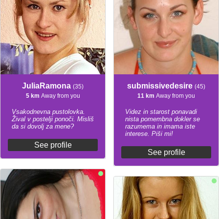
JuliaRamona
submissivedesire
(35)
(45)
5 km
Away from you
11 km
Away from you
Vsakodnevna pustolovka.
Videz in starost ponavadi
Žival v postelji ponoči. Misliš
nista pomembna dokler se
da si dovolj za mene?
razumema in imama iste
interese. Piši mi!
See profile
See profile